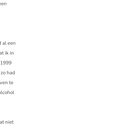
een
 al een
t ik in
n 1999
 zo had
even te
alcohol
t niet