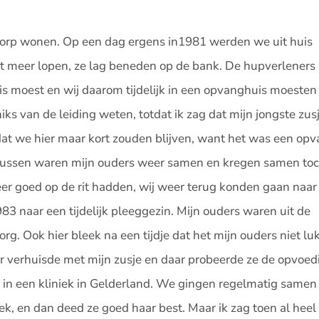
 dorp wonen. Op een dag ergens in1981 werden we uit huis
et meer lopen, ze lag beneden op de bank. De hupverleners
is moest en wij daarom tijdelijk in een opvanghuis moeste
iks van de leiding weten, totdat ik zag dat mijn jongste zus
at we hier maar kort zouden blijven, want het was een op
dertussen waren mijn ouders weer samen en kregen samen to
eer goed op de rit hadden, wij weer terug konden gaan naar
3 naar een tijdelijk pleeggezin. Mijn ouders waren uit de
rg. Ook hier bleek na een tijdje dat het mijn ouders niet l
r verhuisde met mijn zusje en daar probeerde ze de opvoed
in een kliniek in Gelderland. We gingen regelmatig samen
k, en dan deed ze goed haar best. Maar ik zag toen al heel