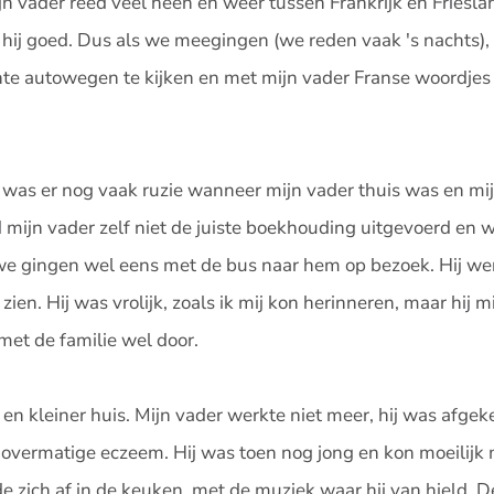
jn vader reed veel heen en weer tussen Frankrijk en Friesla
d hij goed. Dus als we meegingen (we reden vaak 's nachts),
chte autowegen te kijken en met mijn vader Franse woordjes
n was er nog vaak ruzie wanneer mijn vader thuis was en mi
 mijn vader zelf niet de juiste boekhouding uitgevoerd en w
 we gingen wel eens met de bus naar hem op bezoek. Hij we
 zien. Hij was vrolijk, zoals ik mij kon herinneren, maar hij m
et de familie wel door.
en kleiner huis. Mijn vader werkte niet meer, hij was afgek
 overmatige eczeem. Hij was toen nog jong en kon moeilijk 
e zich af in de keuken, met de muziek waar hij van hield. D