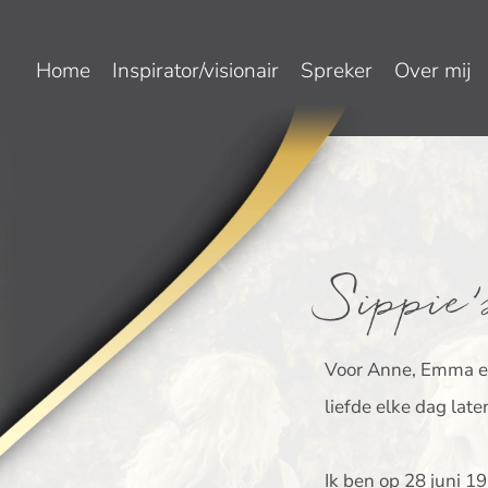
Home
Inspirator/visionair
Spreker
Over mij
Sippie’
Voor Anne, Emma en
liefde elke dag late
Ik ben op 28 juni 1