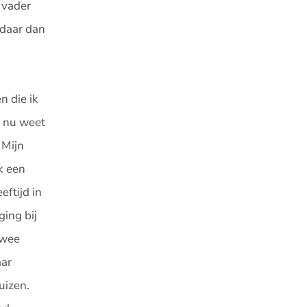
 vader
 daar dan
n die ik
k nu weet
 Mijn
k een
eftijd in
ging bij
twee
aar
huizen.