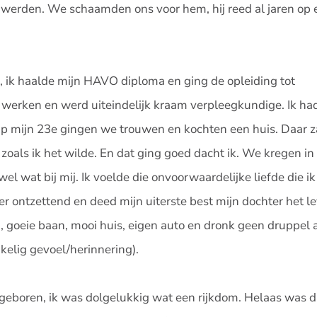
n werden. We schaamden ons voor hem, hij reed al jaren op 
, ik haalde mijn HAVO diploma en ging de opleiding tot
 werken en werd uiteindelijk kraam verpleegkundige. Ik had
Op mijn 23e gingen we trouwen en kochten een huis. Daar za
 zoals ik het wilde. En dat ging goed dacht ik. We kregen i
l wat bij mij. Ik voelde die onvoorwaardelijke liefde die ik
r ontzettend en deed mijn uiterste best mijn dochter het l
, goeie baan, mooi huis, eigen auto en dronk geen druppel 
kelig gevoel/herinnering).
eboren, ik was dolgelukkig wat een rijkdom. Helaas was da