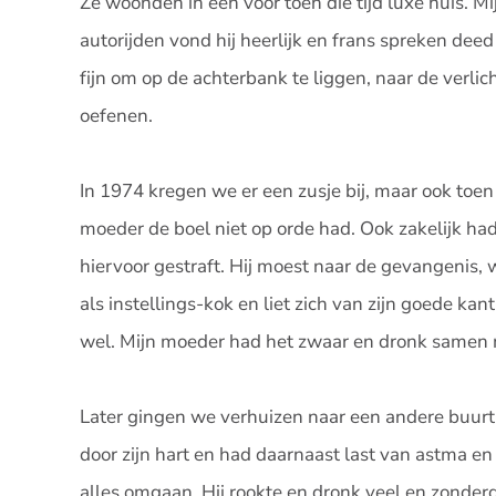
Ze woonden in een voor toen die tijd luxe huis. Mi
autorijden vond hij heerlijk en frans spreken dee
fijn om op de achterbank te liggen, naar de verli
oefenen.
In 1974 kregen we er een zusje bij, maar ook toe
moeder de boel niet op orde had. Ook zakelijk had
hiervoor gestraft. Hij moest naar de gevangenis,
als instellings-kok en liet zich van zijn goede kant
wel. Mijn moeder had het zwaar en dronk samen m
Later gingen we verhuizen naar een andere buurt 
door zijn hart en had daarnaast last van astma en
alles omgaan. Hij rookte en dronk veel en zonderd