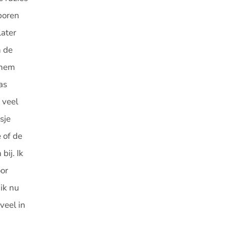
eboren
later
n de
 hem
as
 veel
sje
 of de
ij. Ik
oor
ik nu
veel in