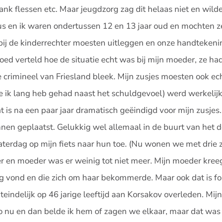
rank flessen etc. Maar jeugdzorg zag dit helaas niet en wild
us en ik waren ondertussen 12 en 13 jaar oud en mochten z
bij de kinderrechter moesten uitleggen en onze handtekeni
oed verteld hoe de situatie echt was bij mijn moeder, ze ha
 crimineel van Friesland bleek. Mijn zusjes moesten ook ech
e ik lang heb gehad naast het schuldgevoel) werd werkelijkh
is na een paar jaar dramatisch geëindigd voor mijn zusjes. 
nen geplaatst. Gelukkig wel allemaal in de buurt van het 
aterdag op mijn fiets naar hun toe. (Nu wonen we met drie 
er en moeder was er weinig tot niet meer. Mijn moeder kree
ig vond en die zich om haar bekommerde. Maar ook dat is fo
eindelijk op 46 jarige leeftijd aan Korsakov overleden. Mij
Zo nu en dan belde ik hem of zagen we elkaar, maar dat was