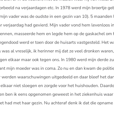
voorbeeld na verjaardagen etc. In 1978 werd mijn broertje g
mijn vader was de oudste in een gezin van 10). 5 maanden 
ar verjaardag had gevierd. Mijn vader vond hem levenloos i
frennen, masseerde hem en legde hem op de gaskachel om
iegendood werd er toen door de huisarts vastgesteld. Het w
s was al vreselijk, ik herinner mij dat ze veel dronken waren,
gen elkaar maar ook tegen ons. In 1980 werd mijn derde zu
ant mijn moeder was in coma. Zo nu en dan kwam de politie
r werden waarschuwingen uitgedeeld en daar bleef het dan b
e elkaar niet sloegen en zorgde voor het huishouden. Daard
jn en ben ik eens opgenomen geweest in het ziekenhuis waar 
 het had met haar gezin. Nu achteraf denk ik dat die opname 