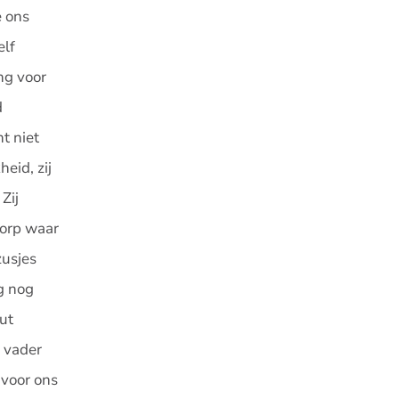
e ons
elf
ng voor
d
t niet
eid, zij
Zij
dorp waar
zusjes
g nog
ut
n vader
 voor ons