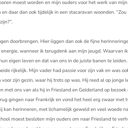
eboren moest worden en mijn ouders voor het werk van mijn
ken en daar dan ook tijdelijk in een stacaravan woonden. “Zou
ijn?”.
mogen doorbrengen. Hier liggen dan ook de fijne herinneringe
e energie, wanneer ik terugdenk aan mijn jeugd. Waarvan i
hun eigen leven en dat van ons in de juiste banen te leiden.
eide rijkelijk. Mijn vader had passie voor zijn vak en was oo
oor zijn gezin, waar hij trots op was. Hij reed al op jonge le
 met ons van als hij in Friesland en Gelderland op bezoek 
rug gingen naar Frankrijk en vond het heel erg zwaar met 
mij kan herinneren, met lichamelijk geweld en veel woede n
school moest besloten mijn ouders om naar Friesland te ver