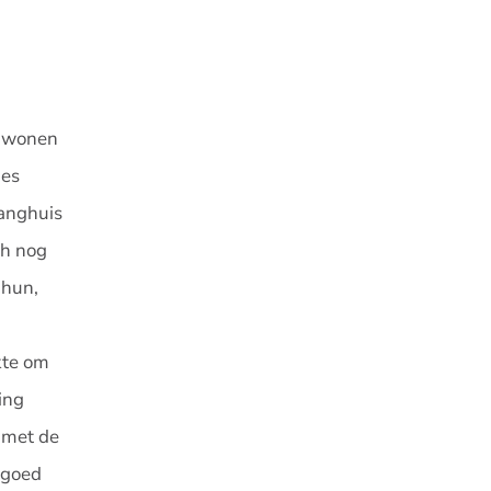
n wonen
jes
vanghuis
ch nog
 hun,
ukte om
ing
 met de
 goed